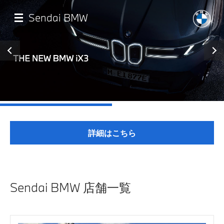
メ
イ
Sendai BMW
ン
コ
ン
テ
ン
ツ
に
移
店舗一覧
動
モデル一覧
詳細はこちら
試乗・見積相談
サービス
Sendai BMW 店舗一覧
認定中古車